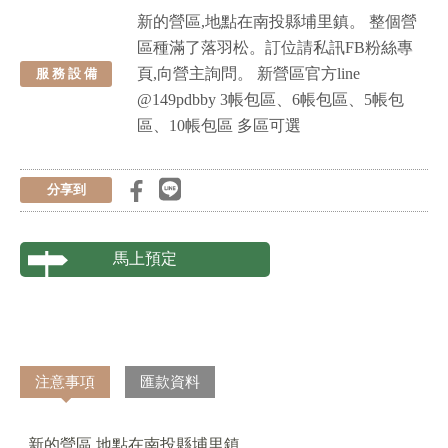
新的營區,地點在南投縣埔里鎮。 整個營
區種滿了落羽松。訂位請私訊FB粉絲專
頁,向營主詢問。 新營區官方line
服 務 設 備
@149pdbby 3帳包區、6帳包區、5帳包
區、10帳包區 多區可選
分享到
馬上預定
注意事項
匯款資料
新的營區,地點在南投縣埔里鎮。