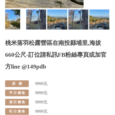
桃米落羽松露營區在南投縣埔里,海拔
660公尺-訂位請私訊FB粉絲專頁或加官
方line @149pdb
9999元
原 價
9999元
平 日 價 格
9999元
假 日 價 格
9999元
旺 日 價 格